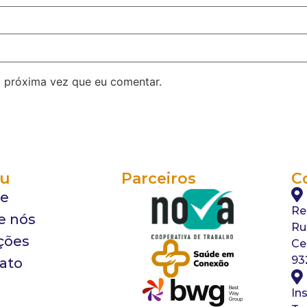
 próxima vez que eu comentar.
u
Parceiros
C
e
Re
e nós
Ru
ções
Ce
93
ato
In